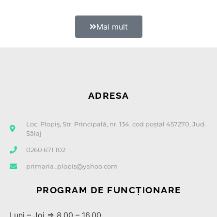
Mai mult
ADRESA
Loc. Plopiș, Str. Principală, nr. 134, cod poștal 457270, Jud.
Sălaj
0260 671 102
primaria_plopis@yahoo.com
PROGRAM DE FUNCȚIONARE
Luni – Joi ⇒ 8,00 – 16,00