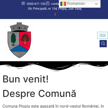
Romanian
0260-671 102
contact@comunaplopis.ro
Str. Principală, nr. 134, Plopiș, Jud. Sălaj
Bun venit!
Despre Comună
Comuna Plopiș este așezată în nord-vestul României, în