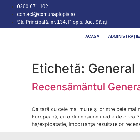
conținut
0260-671 102
contact@comunaplopis.ro
Str. Principală, nr. 134, Plopiș, Jud. Sălaj
ACASĂ
ADMINISTRAȚI
Etichetă:
General
Recensământul General
Ca țară cu cele mai multe și printre cele mai 
Europeană, cu o dimensiune medie de circa 3,6
ha/exploatație, importanța rezultatelor recen