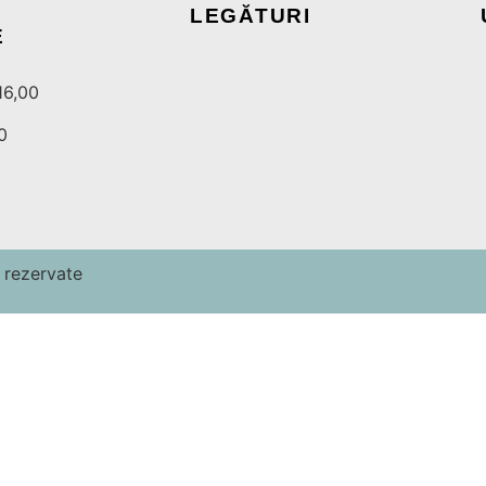
LEGĂTURI
E
16,00
0
 rezervate