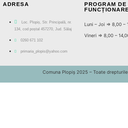
ADRESA
PROGRAM DE
FUNCȚIONAR
Loc. Plopiș, Str. Principală, nr.
Luni – Joi ⇒ 8,00 – 
134, cod poștal 457270, Jud. Sălaj
Vineri ⇒ 8,00 – 14,0
0260 671 102
primaria_plopis@yahoo.com
Comuna Plopiș 2025 – Toate drepturile