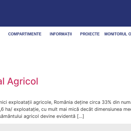
E
COMPARTIMENTE
INFORMAȚII
PROIECTE
MONITORUL O
 Agricol
mici exploatații agricole, România deține circa 33% din numă
 ha/ exploatație, cu mult mai mică decât dimensiunea medie
sământului agricol devine evidentă […]