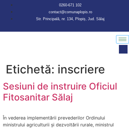
conținut
0260-671 102
contact@comunaplopis.ro
Str. Principală, nr. 134, Plopiș, Jud. Sălaj
Etichetă:
inscriere
Sesiuni de instruire Oficiul
Fitosanitar Sălaj
În vederea implementării prevederilor Ordinului
ministrului agriculturii și dezvoltării rurale, ministrul