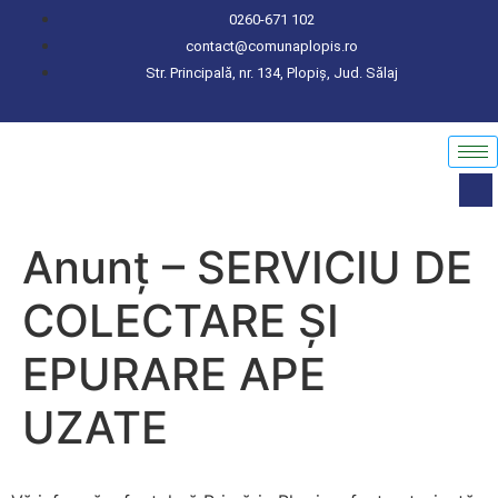
conținut
0260-671 102
contact@comunaplopis.ro
Str. Principală, nr. 134, Plopiș, Jud. Sălaj
Anunț – SERVICIU DE
COLECTARE ȘI
EPURARE APE
UZATE