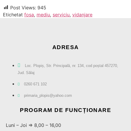
Post Views:
945
Etichetat
fosa
,
mediu
,
serviciu
,
vidanjare
ADRESA
Loc. Plopiș, Str. Principală, nr. 134, cod poștal 457270,
Jud. Sălaj
0260 671 102
primaria_plopis@yahoo.com
PROGRAM DE FUNCȚIONARE
Luni – Joi ⇒ 8,00 – 16,00