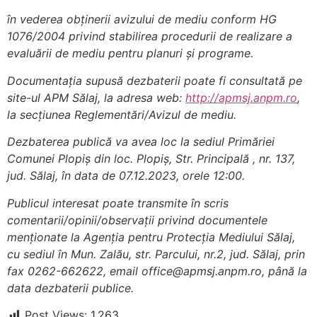
în vederea obținerii avizului de mediu conform HG
1076/2004 privind stabilirea procedurii de realizare a
evaluării de mediu pentru planuri și programe.
Documentația supusă dezbaterii poate fi consultată pe
site-ul APM Sălaj, la adresa web:
http://apmsj.anpm.ro
,
la secțiunea Reglementări/Avizul de mediu.
Dezbaterea publică va avea loc la sediul Primăriei
Comunei Plopiș din loc. Plopiș, Str. Principală , nr. 137,
jud. Sălaj, în data de 07.12.2023, orele 12:00.
Publicul interesat poate transmite în scris
comentarii/opinii/observații privind documentele
menționate la Agenția pentru Protecția Mediului Sălaj,
cu sediul în Mun. Zalău, str. Parcului, nr.2, jud. Sălaj, prin
fax 0262-662622, email office@apmsj.anpm.ro, până la
data dezbaterii publice.
Post Views:
1.263