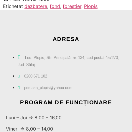
Etichetat
dezbatere
,
fond
,
forestier
,
Plopis
ADRESA
Loc. Plopiș, Str. Principală, nr. 134, cod poștal 457270,
Jud. Sălaj
0260 671 102
primaria_plopis@yahoo.com
PROGRAM DE FUNCȚIONARE
Luni – Joi ⇒ 8,00 – 16,00
Vineri ⇒ 8,00 – 14,00